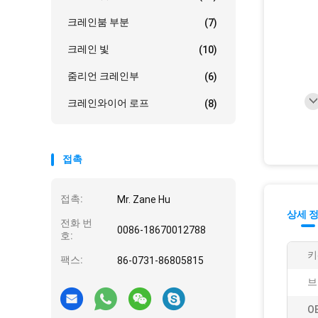
크레인붐 부분
(7)
크레인 빛
(10)
줌리언 크레인부
(6)
크레인와이어 로프
(8)
접촉
접촉:
Mr. Zane Hu
상세 
전화 번
0086-18670012788
호:
키
팩스:
86-0731-86805815
브
O