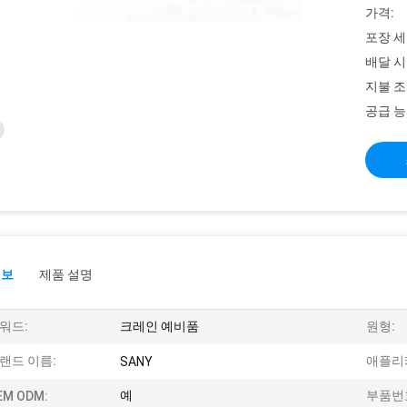
가격:
포장 세
배달 시
지불 조
공급 능
정보
제품 설명
워드:
크레인 예비품
원형:
랜드 이름:
애플리
SANY
예
부품번
EM ODM: