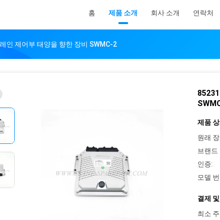
홈
제품 소개
회사 소개
연락처
 크레인 제어부 태양을 향한 장비 SWMC-2
8523
SWMC
제품 상
원래 장
브랜드 
인증:
모델 번
결제 및
최소 주