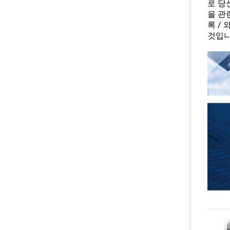
로 당
을 관
록 /
것입니