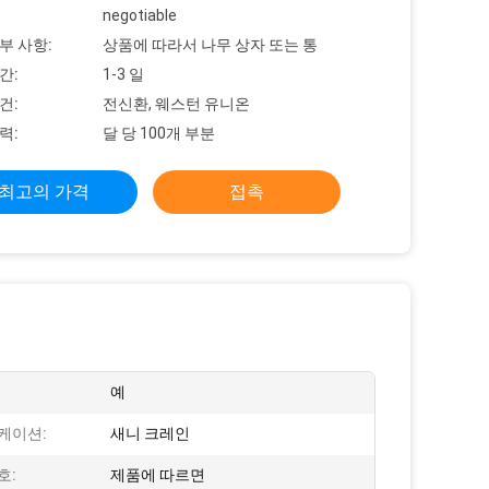
negotiable
부 사항:
상품에 따라서 나무 상자 또는 통
간:
1-3 일
건:
전신환, 웨스턴 유니온
력:
달 당 100개 부분
최고의 가격
접촉
예
케이션:
새니 크레인
호:
제품에 따르면