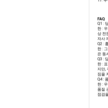
17.
FAQ
Q1 
한 :
상 전
자사 
Q2 
한 :
은 동
Q3 
한 :
지만,
짐을 
Q4 
한 :
품질 
점검을