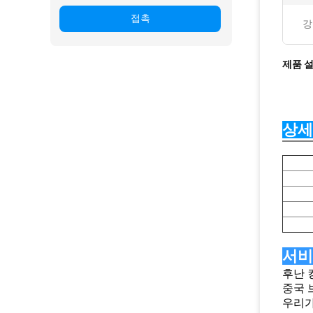
접촉
강
제품 
상세
서비
후난 
중국 
우리가