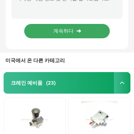
A241100000656 브라켓 회전 크레인 주도하는 헤드 램프 JD90A-H03Y024
A241100000703 크레인 빛 전조등 천장 야외 YZ.Q-D-010
수력 크레인부
A249900000826 천장 주행용 기중기 예비품 버저 3729050-116-24V
A249900001096 크레인 전기 부품 전도성 있는 O링 GL-4-17A52t
크레인 하부 구조 부분
A249900001258 원래 교체 크레인부 전시 HL-LCD064-C
크레인 엔진 파트
미국에서 온 다른 카테고리
새니는 여과합니다
크레인 예비품
(23)
크레인 캡 부분
크레인붐 부분
크레인 빛