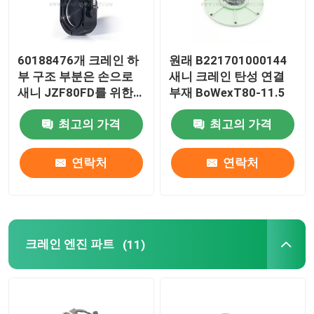
60188476개 크레인 하
원래 B221701000144
부 구조 부분은 손으로
새니 크레인 탄성 연결
새니 JZF80FD를 위한
부재 BoWexT80-11.5
리버싱 밸브를 바꿉니다
최고의 가격
최고의 가격
연락처
연락처
크레인 엔진 파트
(11)