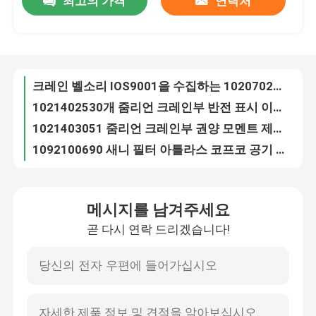
최고의 가격
연락처
크레인 벨소리 IOS9001을 수집하는 1020702393 줌리언 크레인부
1021402530개 줌리언 크레인부 반전 표시 이동 크레인 부분
공장 투어
1021403051 줌리언 크레인부 권양 모멘트 제한기 IOS9001
1092100690 새니 필터 아틀라스 코프코 공기 정화 필터 진짜 OEM은 대체합니다
품질 관리
1139800621 줌리언 크레인부 원형 크레인붐 리밋스위치
6009274070 크레인 엔진 파트 새니 트타 송신 제어부
140529000009A 원래 새니 크레인 센서 길이 HG-WY-3000-V
연락처
원형 142599000048A 크레인 원격 제어 스위치 장치 B-S-5025-TN
A219900000129 붐 트럭 크레인부 새니 크레인 베케트 쐐기
뉴스
A220401000250 푸트 브레이크 제어밸브 적당한 3514CF1-020CH 새니 크레인
메시지를 남겨주세요
A220401000298 크레인 하부 구조 새니 S25A3.0 한 방법 밸브 부분
견적 요청
곧 다시 연락 드리겠습니다!
새니 크레인 3515CF1-010C를 위한 A220401000726 네 회로 보호 밸브
A222100000268 새니 필터 크레인 필터 교체 QU1.I(SY)-H40×10S
크레인 예비품
A229900005525 새니 크레인붐 타워 크레인 도르래 부분 70×50
A241100000651 크레인 라이트 지시기 알람 AL213 IP65 24V 3W
크레인 전기 부품