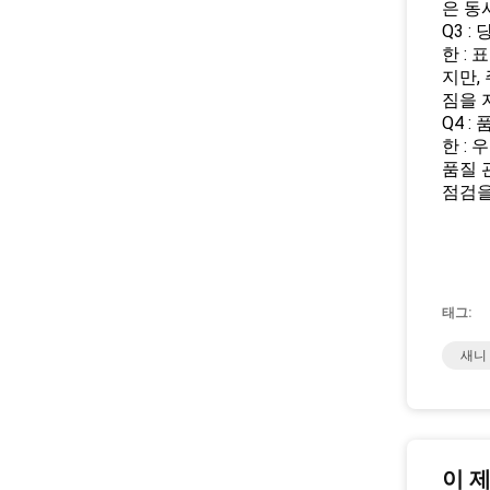
은 동
Q3 
한 :
지만,
짐을 
Q4 
한 :
품질 
점검을
태그:
새니
이 