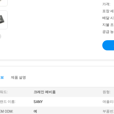
가격:
포장 세
배달 시
지불 조
공급 능
정보
제품 설명
워드:
크레인 예비품
원형:
랜드 이름:
애플리
SANY
예
부품번
EM ODM: