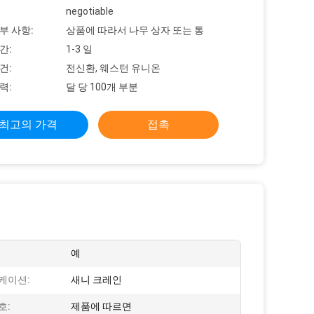
negotiable
부 사항:
상품에 따라서 나무 상자 또는 통
간:
1-3 일
건:
전신환, 웨스턴 유니온
력:
달 당 100개 부분
최고의 가격
접촉
예
케이션:
새니 크레인
호:
제품에 따르면