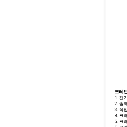
크레인
1. 
2. 
3. 작
4. 
5. 