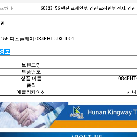
조하다:
60323156 엔진 크레인부
,
엔진 크레인부 전시
,
엔진 
설명
3156
디스플레이 084BHTGD3-I001
 정보
브랜드명
부품번호
상품 이름
084BH
품질
애플리케이션
새니