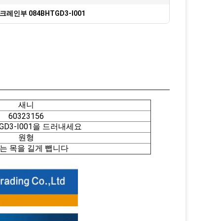
크레인부 084BHTGD3-I001
새니
60323156
TGD3-I001을 드러내세요
원형
는 목을 길게 뺍니다