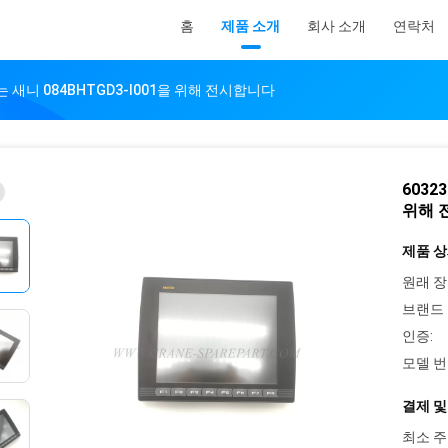
홈
제품 소개
회사 소개
연락처
는 새니 084BHTGD3-I001을 위해 전시합니다
6032
위해 
제품 상
원래 장
브랜드 
인증:
모델 번
결제 및
최소 주