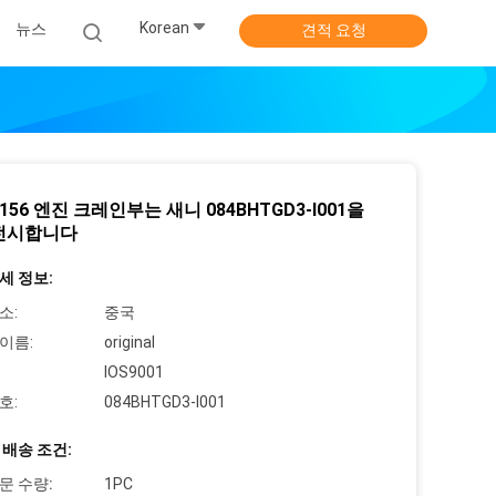
Korean
뉴스
견적 요청
3156 엔진 크레인부는 새니 084BHTGD3-I001을
전시합니다
세 정보:
소:
중국
이름:
original
IOS9001
호:
084BHTGD3-I001
 배송 조건:
문 수량:
1PC