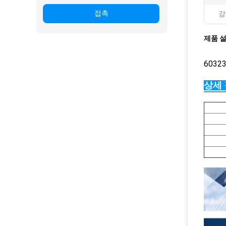
접촉
강
제품 
6032
상세