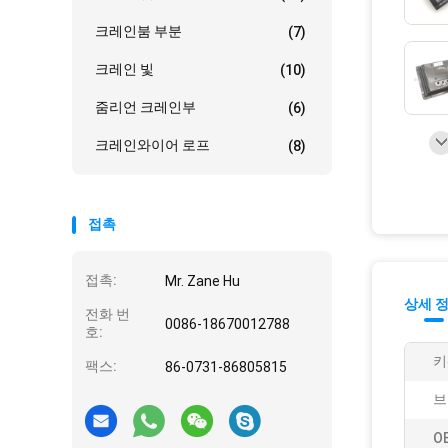
크레인붐 부분
(7)
크레인 빛
(10)
줌리언 크레인부
(6)
크레인와이어 로프
(8)
접촉
접촉:
Mr. Zane Hu
상세 
전화 번
0086-18670012788
호:
키
팩스:
86-0731-86805815
브
O