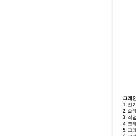
크레인
1. 
2. 
3. 작
4. 
5. 