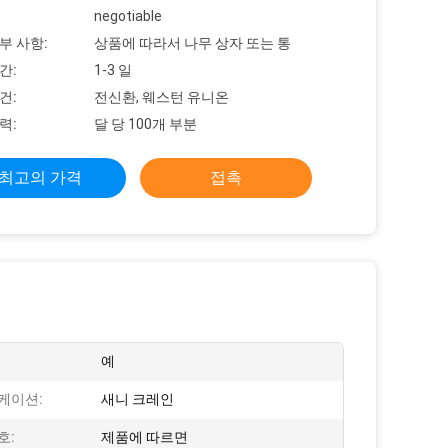
negotiable
부 사항:
상품에 따라서 나무 상자 또는 통
간:
1-3 일
건:
전신환, 웨스턴 유니온
력:
달 당 100개 부분
최고의 가격
접촉
예
케이션:
새니 크레인
호:
제품에 따르면