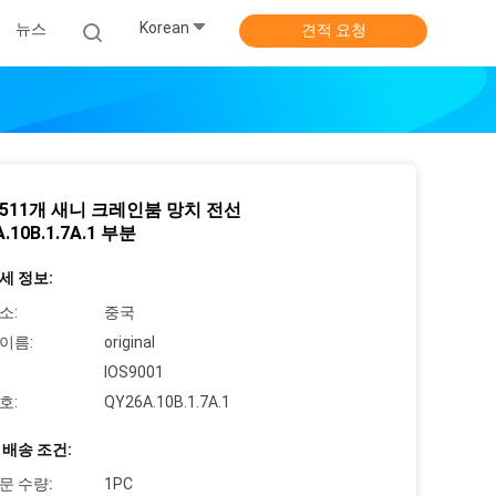
Korean
뉴스
견적 요청
4511개 새니 크레인붐 망치 전선
.10B.1.7A.1 부분
세 정보:
소:
중국
이름:
original
IOS9001
호:
QY26A.10B.1.7A.1
 배송 조건:
문 수량:
1PC