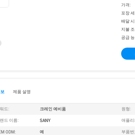
가격:
포장 세
배달 시
지불 조
공급 능
정보
제품 설명
워드:
크레인 예비품
원형:
랜드 이름:
애플리
SANY
예
부품번
EM ODM: