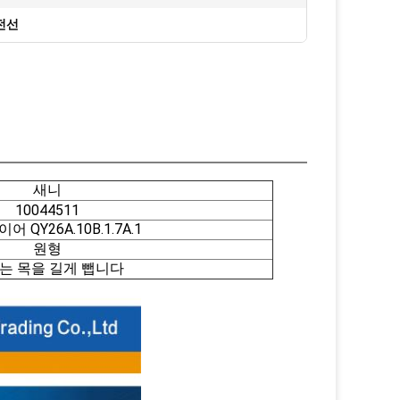
전선
새니
10044511
어 QY26A.10B.1.7A.1
원형
는 목을 길게 뺍니다