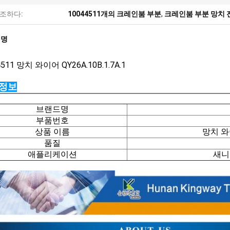
조하다:
10044511개의 크레인붐 부분
,
크레인붐 부분 망치 
설명
4511
망치 와이어 QY26A.10B.1.7A.1
 정보
브랜드명
부품번호
상품 이름
망치 와이
품질
애플리케이션
새니