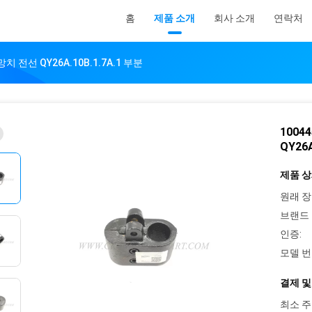
홈
제품 소개
회사 소개
연락처
치 전선 QY26A.10B.1.7A.1 부분
1004
QY26A
제품 상
원래 장
브랜드 
인증:
모델 번
결제 및
최소 주