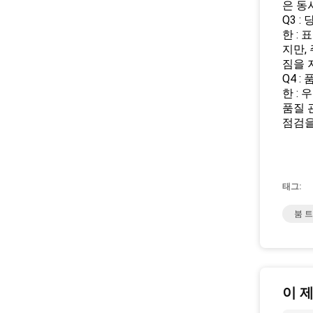
은 동
Q3 
한 :
지만,
짐을 
Q4 
한 :
품질 
점검을
태그:
붐 
이 