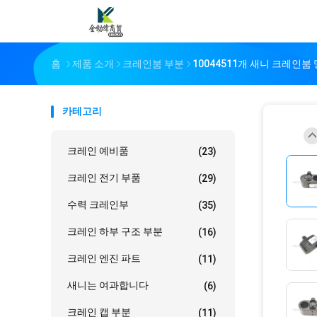
홈
제품 소개
크레인붐 부분
10044511개 새니 크레인붐 망
카테고리
크레인 예비품
(23)
크레인 전기 부품
(29)
수력 크레인부
(35)
크레인 하부 구조 부분
(16)
크레인 엔진 파트
(11)
새니는 여과합니다
(6)
크레인 캡 부분
(11)