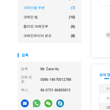
크레인붐 부분
(7)
크레인 빛
(10)
줌리언 크레인부
(6)
크레인와이어 로프
(8)
접촉
접촉:
Mr. Zane Hu
상세 
전화 번
0086-18670012788
호:
키
팩스:
86-0731-86805815
브
O