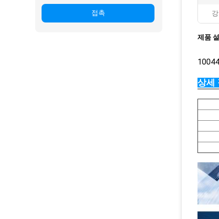
접촉
강
제품 
1004
상세