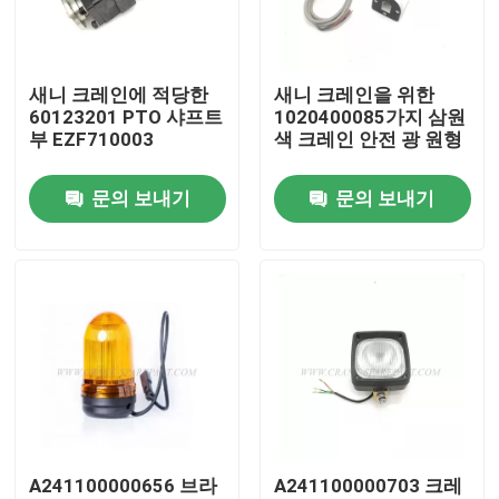
공장 투어
새니 크레인에 적당한
새니 크레인을 위한
60123201 PTO 샤프트
1020400085가지 삼원
품질 관리
부 EZF710003
색 크레인 안전 광 원형
문의 보내기
문의 보내기
연락처
뉴스
견적 요청
크레인 예비품
A241100000656 브라
A241100000703 크레
크레인 전기 부품