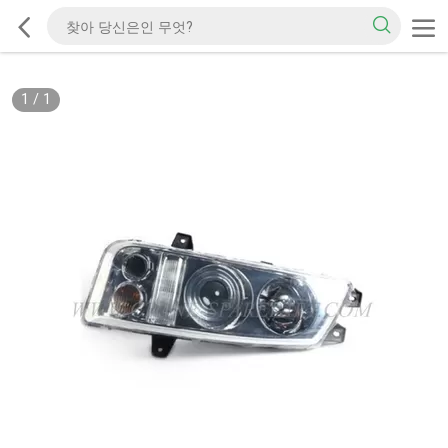
1
/
1