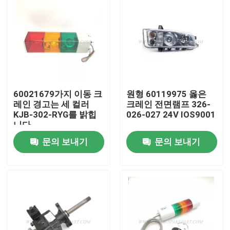
60021679가지 이동 크
원형 60119975 옳은
레인 경고는 세 컬러
크레인 전면램프 326-
KJB-302-RYG를 밝힙
026-027 24V IOS9001
니다
문의 보내기
문의 보내기
홈
제품 소개
회사 소개